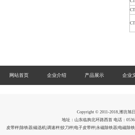
CT
CT
CT
网站首页
企业介绍
产品展示
企业
Copyright © 2011-2018,潍
地址：山东临朐北环路西首 电话：0536-312258
皮带秤|除铁器|磁选机|调速秤|铰刀秤|电子皮带秤|永磁除铁器|电磁