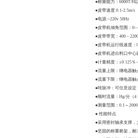
●称重能力：6000T/H
●皮带速度:0.1-2.5m/s
●电源:~220v 50Hz
●皮带机倾角范围：0—1
●皮带带宽：400－220
●皮带机运行线速度：0.1
●皮带机进出料口中心距
●计量精度：±0.125％
●流量上限：继电器触
●流量下限：继电器触
●吨脉冲：可任意设定（
●顺时流量：Hg/分（
●测量范围：0.1～2000t
● 性能特点
●采用密封轴承支撑，
●坚固的称重桥架，耐